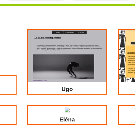
Liens uti
Ugo
Eléna