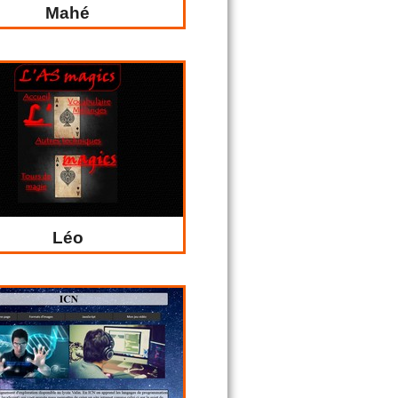
Mahé
Léo