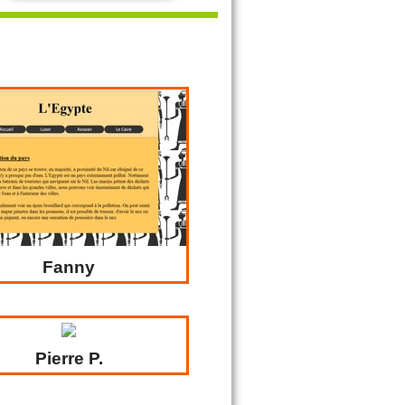
les
Fanny
Pierre P.