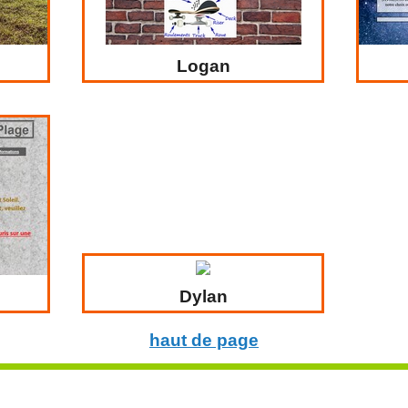
Logan
Dylan
haut de page