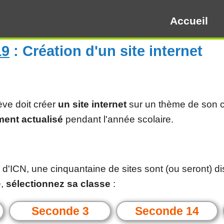
Accueil
19
: Création d'un site internet
Présenta
Création 
(2018)
ève doit créer
un site internet
sur un thème de son c
Création
ment actualisé
pendant l'année scolaire.
Création 
(2017)
Création
'ICN, une cinquantaine de sites sont (ou seront) disp
e,
sélectionnez sa classe
:
Création 
(2016)
Seconde 3
Seconde 14
Création