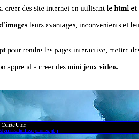
 creer des site internet en utilisant
le html et 
 d'images
leurs avantages, inconvenients et leur
pt
pour rendre les pages interactive, mettre d
 on apprend a creer des mini
jeux video.
 : Comte Ulric
://lycee-valin.fr/spip/index.php