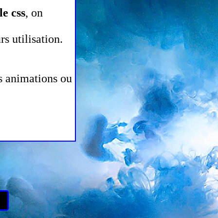
le css
, on
s utilisation.
es animations ou