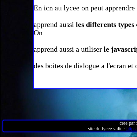
En icn au lycee on peut apprendre a
apprend aussi
les differents types
On
apprend aussi a utiliser
le javascri
des boites de dialogue a l'ecran et
cree par
site du lycee valin :
https