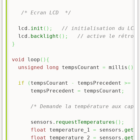
/* Ecran LCD  */
  lcd.
init
(
)
;
// initialisation du LCD
  lcd.
backlight
(
)
;
// active le rétroéc
}
void
 loop
(
)
{
unsigned
long
 tempsCourant 
=
 millis
(
)
;
if
(
tempsCourant 
-
 tempsPrecedent 
>=
 in
      tempsPrecedent 
=
 tempsCourant
;
/* Demande la température aux capte
      sensors.
requestTemperatures
(
)
;
float
 temperature_1 
=
 sensors.
getTe
float
 temperature_2 
=
 sensors.
getTe