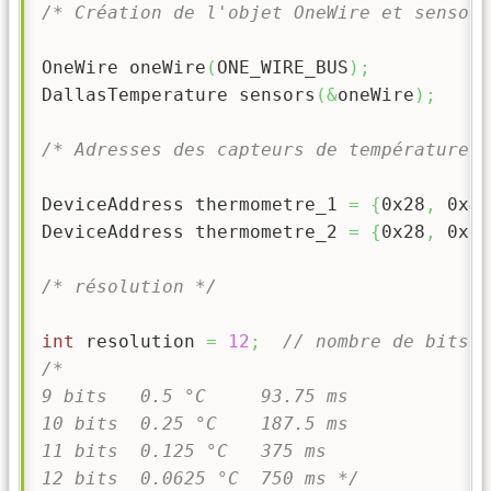
/* Création de l'objet OneWire et sensors
OneWire oneWire
(
ONE_WIRE_BUS
)
;
DallasTemperature sensors
(
&
oneWire
)
;
/* Adresses des capteurs de température *
DeviceAddress thermometre_1 
=
{
0x28
,
0x44
DeviceAddress thermometre_2 
=
{
0x28
,
0xE1
/* résolution */
int
 resolution 
=
12
;
// nombre de bits
/*

9 bits   0.5 °C     93.75 ms

10 bits  0.25 °C    187.5 ms

11 bits  0.125 °C   375 ms

12 bits  0.0625 °C  750 ms */