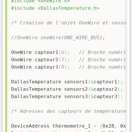
#include <OneWire.h>
#include <DallasTemperature.h>
/* Création de l'objet OneWire et sensors
//OneWire oneWire(ONE_WIRE_BUS);
OneWire capteur1
(
6
)
;
// Broche numériqu
OneWire capteur2
(
7
)
;
// Broche numériqu
OneWire capteur3
(
8
)
;
// Broche numériqu
DallasTemperature sensors1
(
&
capteur1
)
;
DallasTemperature sensors2
(
&
capteur2
)
;
DallasTemperature sensors3
(
&
capteur3
)
;
/* Adresses des capteurs de température *
DeviceAddress thermometre_1 
=
{
0x28
,
0xFB