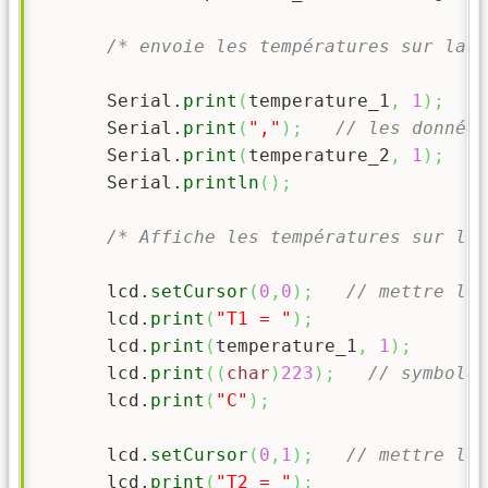
/* envoie les températures sur la l
      Serial.
print
(
temperature_1
,
1
)
;
      Serial.
print
(
","
)
;
// les données
      Serial.
print
(
temperature_2
,
1
)
;
      Serial.
println
(
)
;
/* Affiche les températures sur l'é
      lcd.
setCursor
(
0
,
0
)
;
// mettre le 
      lcd.
print
(
"T1 = "
)
;
      lcd.
print
(
temperature_1
,
1
)
;
      lcd.
print
(
(
char
)
223
)
;
// symbole 
      lcd.
print
(
"C"
)
;
      lcd.
setCursor
(
0
,
1
)
;
// mettre le 
      lcd.
print
(
"T2 = "
)
;