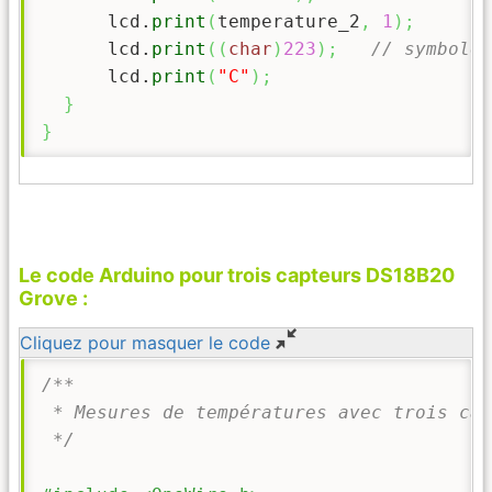
      lcd.
print
(
temperature_2
,
1
)
;
      lcd.
print
(
(
char
)
223
)
;
// symbole 
      lcd.
print
(
"C"
)
;
}
}
Le code Arduino pour trois capteurs DS18B20
Grove :
Cliquez pour masquer le code
/**

 * Mesures de températures avec trois cap
 */