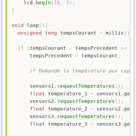
    lcd.
begin
(
16
,
2
)
;
}
void
 loop
(
)
{
unsigned
long
 tempsCourant 
=
 millis
(
)
;
if
(
tempsCourant 
-
 tempsPrecedent 
>=
 in
      tempsPrecedent 
=
 tempsCourant
;
/* Demande la température aux capte
      sensors1.
requestTemperatures
(
)
;
float
 temperature_1 
=
 sensors1.
getT
      sensors2.
requestTemperatures
(
)
;
float
 temperature_2 
=
 sensors2.
getT
      sensors3.
requestTemperatures
(
)
;
float
 temperature_3 
=
 sensors3.
getT