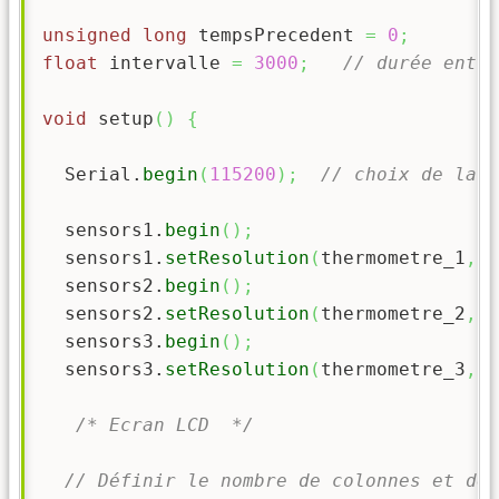
unsigned
long
 tempsPrecedent 
=
0
;
float
 intervalle 
=
3000
;
// durée entre
void
 setup
(
)
{
  Serial.
begin
(
115200
)
;
// choix de la v
  sensors1.
begin
(
)
;
  sensors1.
setResolution
(
thermometre_1
,
 r
  sensors2.
begin
(
)
;
  sensors2.
setResolution
(
thermometre_2
,
 r
  sensors3.
begin
(
)
;
  sensors3.
setResolution
(
thermometre_3
,
 r
/* Ecran LCD  */
// Définir le nombre de colonnes et de 