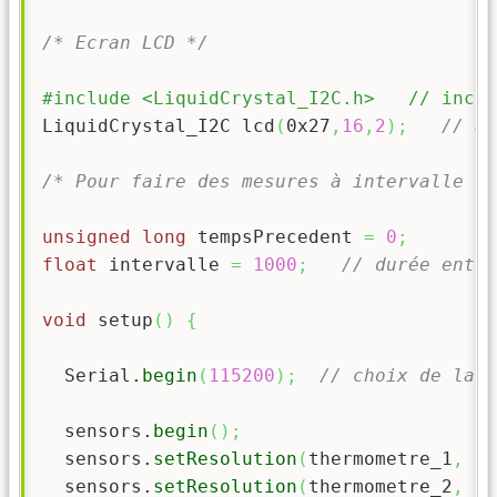
/* Ecran LCD */
#include <LiquidCrystal_I2C.h>   // inclu
LiquidCrystal_I2C lcd
(
0x27
,
16
,
2
)
;
// ad
/* Pour faire des mesures à intervalle ré
unsigned
long
 tempsPrecedent 
=
0
;
float
 intervalle 
=
1000
;
// durée entre
void
 setup
(
)
{
  Serial.
begin
(
115200
)
;
// choix de la v
  sensors.
begin
(
)
;
  sensors.
setResolution
(
thermometre_1
,
 re
  sensors.
setResolution
(
thermometre_2
,
 re