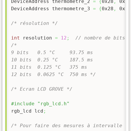
DeviceAddress thermometre_2 
=
{
0x28
,
0xFF
DeviceAddress thermometre_3 
=
{
0x28
,
0x3E
/* résolution */
int
 resolution 
=
12
;
// nombre de bits
/*

9 bits   0.5 °C     93.75 ms

10 bits  0.25 °C    187.5 ms

11 bits  0.125 °C   375 ms

12 bits  0.0625 °C  750 ms */
/* Ecran LCD GROVE */
#include "rgb_lcd.h"
rgb_lcd lcd
;
/* Pour faire des mesures à intervalle ré