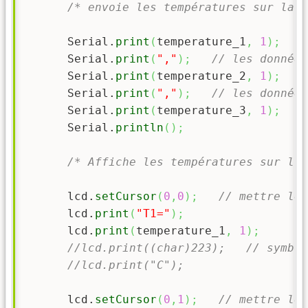
/* envoie les températures sur la l
      Serial.
print
(
temperature_1
,
1
)
;
      Serial.
print
(
","
)
;
// les données
      Serial.
print
(
temperature_2
,
1
)
;
      Serial.
print
(
","
)
;
// les données
      Serial.
print
(
temperature_3
,
1
)
;
      Serial.
println
(
)
;
/* Affiche les températures sur l'é
      lcd.
setCursor
(
0
,
0
)
;
// mettre le 
      lcd.
print
(
"T1="
)
;
      lcd.
print
(
temperature_1
,
1
)
;
//lcd.print((char)223);   // symbol
//lcd.print("C"); 
      lcd.
setCursor
(
0
,
1
)
;
// mettre le 