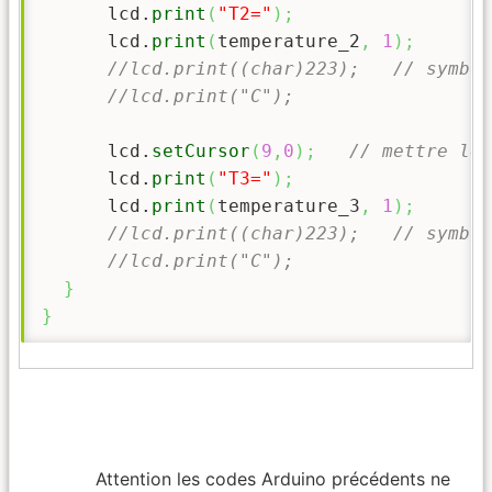
      lcd.
print
(
"T2="
)
;
      lcd.
print
(
temperature_2
,
1
)
;
//lcd.print((char)223);   // symbol
//lcd.print("C"); 
      lcd.
setCursor
(
9
,
0
)
;
// mettre le 
      lcd.
print
(
"T3="
)
;
      lcd.
print
(
temperature_3
,
1
)
;
//lcd.print((char)223);   // symbol
//lcd.print("C");         
}
}
Attention les codes Arduino précédents ne