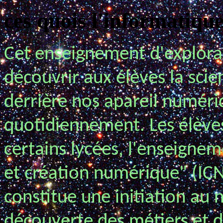
ces quois l'informatiqu
Cet enseignement d'explorat
découvrir aux élèves la sci
derrière nos apareil numériq
quotidiennement. Les élèves
certains lycées, l'enseigne
et création numérique" (ICN
constitue une initiation au
découverte des métiers et d