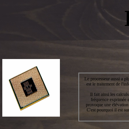
Le processeur aussi a pl
est le traitement de l'
Il fait ainsi les calc
fréquence exprimée en
provoque une élévation d
C'est pourquoi il est su